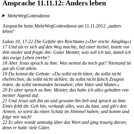
Ansprache 11.11.12: Anders leben
MehrWegGottesdienst
Ansprache beim MehrWegGottesdienst am 11.11.2012 „anders
leben“
Lukas 10, 17-22 Die Gefahr des Reichtums (»Der reiche Jüngling«)
17 Und als er sich auf den Weg machte, lief einer herbei, kniete vor
ihm nieder und fragte ihn: Guter Meister, was soll ich tun, damit ich
das ewige Leben ererbe?
18 Aber Jesus sprach zu ihm: Was nennst du mich gut? Niemand ist
gut als Gott allein.
19 Du kennst die Gebote: »Du sollst nicht töten; du sollst nicht
ehebrechen; du sollst nicht stehlen; du sollst nicht falsch Zeugnis
reden; du sollst niemanden berauben; ehre Vater und Mutter.«
20 Er aber sprach zu ihm: Meister, das habe ich alles gehalten von
meiner Jugend auf.
21 Und Jesus sah ihn an und gewann ihn lieb und sprach zu ihm:
Eines fehlt dir. Geh hin, verkaufe alles, was du hast, und gib's den
Armen, so wirst du einen Schatz im Himmel haben, und komm und
folge mir nach!
22 Er aber wurde unmutig über das Wort und ging traurig davon;
denn er hatte viele Güter.