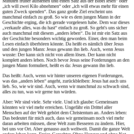
Minuten früher aufstehen und einen Satz aus der Bibel lesen“ oder
„ich will zwei Kilo abnehmen“ oder „ich will etwas mehr für einen
guten Zweck spenden“. Das ganz große Ziel erscheint uns
manchmal einfach zu groß. So wie es dem jungen Mann in der
Geschichte erging, die ich gerade vorgelesen habe. Dem war dieses
„verkaufe alles, was du hast“ einfach zu groß. So geht's uns sicher
auch manchmal mit diesem „anders leben“. Da ist mir ein Satz aus
der Geschichte besonders wichtig geworden. Einer, den man beim
Lesen einfach überhören könnte. Da heißt es nämlich über Jesus
und den jungen Mann: Jesus gewann ihn lieb. Auch, wenn Jesus
wusste: Der kann sich nicht von allem lösen. Der kann nicht
komplett anders leben. Noch bevor Jesus seine Forderungen an den
jungen Mann formuliert, heißt es da: Jesus gewann ihn lieb.
Das heißt: Auch, wenn wir hinter unseren eigenen Forderungen,
was das „anders leben“ angeht, zurückbleiben: Jesus hat auch uns
lieb. So, wie wir sind. Auch, wenn wir manchmal zu schwach sind,
alles zu tun, was wir gerne tun würden.
Aber: Wir sind viele. Sehr viele. Und ich glaube: Gemeinsam
könnten wir viel mehr erreichen. Ungefähr ein Drittel aller
Menschen auf der Welt gehört dem Christentum an. Anders leben:
Das bedeutet für mich auch, dass wir gemeinsam noch viel mehr
daran arbeiten müssen, diese Welt zum Besseren zu ändern. Hier,
bei uns vor Ort. Aber genauso auch weltweit. Damit die ganze Welt