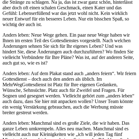
die Stränge zu schlagen. Na ja, das ist zwar ganz schön, hinterlässt
aber doch oft einen schalen Geschmack, einen Kater und das
Gefühl: Lebenserfüllend war das jetzt wohl nicht. Kein wirklich
neuer Entwurf für ein besseres Leben. Nur ein bisschen Spaß, so
wichtig der auch ist.
Anders leben: Neue Wege gehen. Ein paar neue Wege haben wir
Ihnen im ersten Teil des Gottesdienstes vorgestellt. Nach welchen
Änderungen sehnen Sie sich für Ihr eigenes Leben? Und was
hindert Sie, diese Änderungen auch durchzuführen? Wo finden Sie
vielleicht Verbündete für Ihre Pläne? Was ist, auf der anderen Seite,
auch gut so, wie es ist?
Anders leben: Auf dem Plakat stand auch „anders feiern“. Wir feiern
Gottesdienst – doch auch den anders als üblich. Im
MehrWegGottesdienst ist Platz für Ihre eigenen Gedanken,
Wünsche, Sehnsüchte. Platz auch für Zweifel und Fragen. Für
Segnen und gesegnet werden. Vielleicht gehört zum „anders leben“
auch dazu, dass Sie hier mit anpacken wollen? Unser Team könnte
ein wenig Verstärkung gebrauchen, auch die Werbung müsste
breiter gestreut werden.
Anders leben: Manchmal sind es große Ziele, die wir haben. Das
ganze Leben umkrempeln. Alles neu machen. Manchmal sind es
vielleicht auch nur Kleinigkeiten wie „ich will jeden Tag fünf