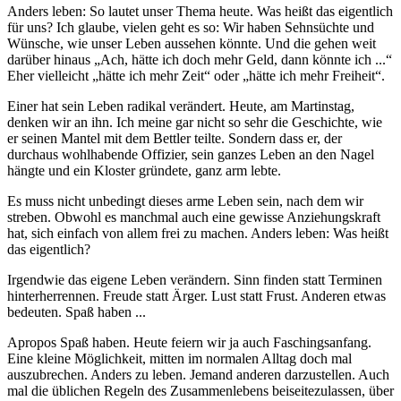
Anders leben: So lautet unser Thema heute. Was heißt das eigentlich
für uns? Ich glaube, vielen geht es so: Wir haben Sehnsüchte und
Wünsche, wie unser Leben aussehen könnte. Und die gehen weit
darüber hinaus „Ach, hätte ich doch mehr Geld, dann könnte ich ...“
Eher vielleicht „hätte ich mehr Zeit“ oder „hätte ich mehr Freiheit“.
Einer hat sein Leben radikal verändert. Heute, am Martinstag,
denken wir an ihn. Ich meine gar nicht so sehr die Geschichte, wie
er seinen Mantel mit dem Bettler teilte. Sondern dass er, der
durchaus wohlhabende Offizier, sein ganzes Leben an den Nagel
hängte und ein Kloster gründete, ganz arm lebte.
Es muss nicht unbedingt dieses arme Leben sein, nach dem wir
streben. Obwohl es manchmal auch eine gewisse Anziehungskraft
hat, sich einfach von allem frei zu machen. Anders leben: Was heißt
das eigentlich?
Irgendwie das eigene Leben verändern. Sinn finden statt Terminen
hinterherrennen. Freude statt Ärger. Lust statt Frust. Anderen etwas
bedeuten. Spaß haben ...
Apropos Spaß haben. Heute feiern wir ja auch Faschingsanfang.
Eine kleine Möglichkeit, mitten im normalen Alltag doch mal
auszubrechen. Anders zu leben. Jemand anderen darzustellen. Auch
mal die üblichen Regeln des Zusammenlebens beiseitezulassen, über