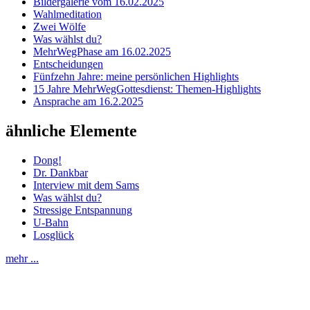
Bildergalerie vom 16.02.2025
Wahlmeditation
Zwei Wölfe
Was wählst du?
MehrWegPhase am 16.02.2025
Entscheidungen
Fünfzehn Jahre: meine persönlichen Highlights
15 Jahre MehrWegGottesdienst: Themen-Highlights
Ansprache am 16.2.2025
ähnliche Elemente
Dong!
Dr. Dankbar
Interview mit dem Sams
Was wählst du?
Stressige Entspannung
U-Bahn
Losglück
mehr ...