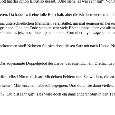
t hat das schon längst so gesagt. „Und siehe, es war sehr gut“. Von A
eren. Da haben wir eine tolle Botschaft, aber die Kirchen werden immer
ganz unterschiedlichen Menschen veranstaltet, um mal gemeinsam heraus
gruppen. Und am Ende standen sehr viele Erkenntnisse, aber vor allem s
 könnte das jetzt noch in ein paar anderen Formulierungen sagen, aber 
 gekommen sind! Nehmen Sie sich doch diesen Satz mit nach Hause. Nur
. Das sogenannte Doppelgebot der Liebe, das eigentlich ein Dreifachgebo
 dich selbst! Nimm dich an! Mit deinen Fehlern und Schwächen, die zu 
h seinen Mitmenschen liebevoll begegnen. Und durch sie dann vielleich
n? „Du bist sehr gut“. Das wäre doch ein ganz anderer Start in den Tag.