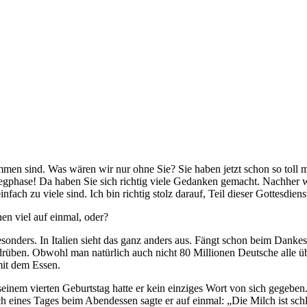
gekommen sind. Was wären wir nur ohne Sie? Sie haben jetzt schon so to
egphase! Da haben Sie sich richtig viele Gedanken gemacht. Nachher we
nfach zu viele sind. Ich bin richtig stolz darauf, Teil dieser Gottesdien
en viel auf einmal, oder?
sonders. In Italien sieht das ganz anders aus. Fängt schon beim Danke
a drüben. Obwohl man natürlich auch nicht 80 Millionen Deutsche alle 
mit dem Essen.
nem vierten Geburtstag hatte er kein einziges Wort von sich gegeben. 
 eines Tages beim Abendessen sagte er auf einmal: „Die Milch ist schl