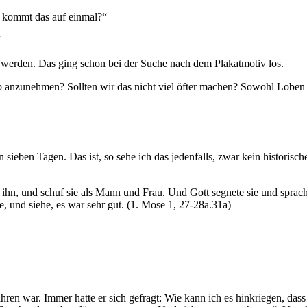
e kommt das auf einmal?“
“
t werden. Das ging schon bei der Suche nach dem Plakatmotiv los.
ob anzunehmen? Sollten wir das nicht viel öfter machen? Sowohl Lobe
 sieben Tagen. Das ist, so sehe ich das jedenfalls, zwar kein historisc
ihn, und schuf sie als Mann und Frau. Und Gott segnete sie und sprach
e, und siehe, es war sehr gut. (1. Mose 1, 27-28a.31a)
ren war. Immer hatte er sich gefragt: Wie kann ich es hinkriegen, dass